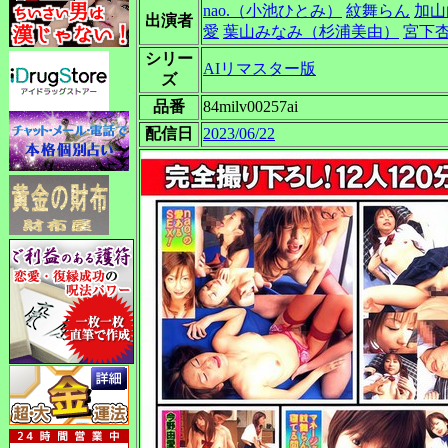
nao.（小池ひとみ）
紋舞らん
加山
出演者
愛
葉山みなみ（杉浦美由）
宮下
シリー
AIリマスター版
ズ
品番
84milv00257ai
配信日
2023/06/22