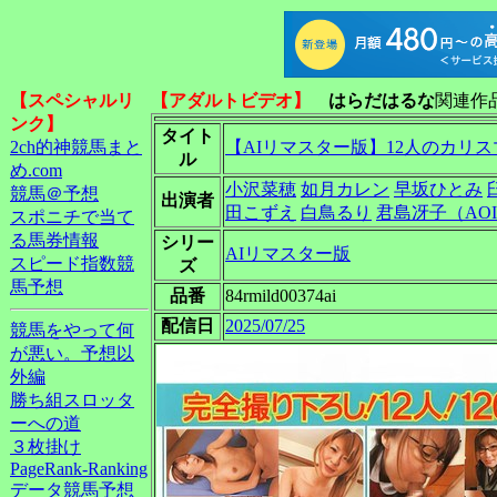
【スペシャルリ
【アダルトビデオ】
はらだはるな
関連作
ンク】
タイト
2ch的神競馬まと
【AIリマスター版】12人のカリス
ル
め.com
小沢菜穂
如月カレン
早坂ひとみ
競馬＠予想
出演者
田こずえ
白鳥るり
君島冴子（AO
スポニチで当て
る馬券情報
シリー
AIリマスター版
スピード指数競
ズ
馬予想
品番
84rmild00374ai
配信日
2025/07/25
競馬をやって何
が悪い。予想以
外編
勝ち組スロッタ
ーへの道
３枚掛け
PageRank-Ranking
データ競馬予想