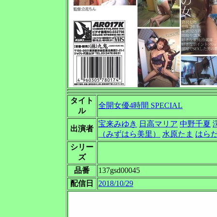
タイト
全開女優4時間 SPECIAL
ル
宝来みゆき
日高マリア
中野千夏
出演者
（みずはら美里）
水原たま
はら
シリー
ズ
品番
137gsd00045
配信日
2018/10/29