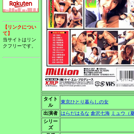
【リンクについ
て】
当サイトはリン
クフリーです。
タイト
東京ひとり暮らしの女
ル
出演者
はらだはるな
倉沢七海
ミュウ（
シリー
ズ