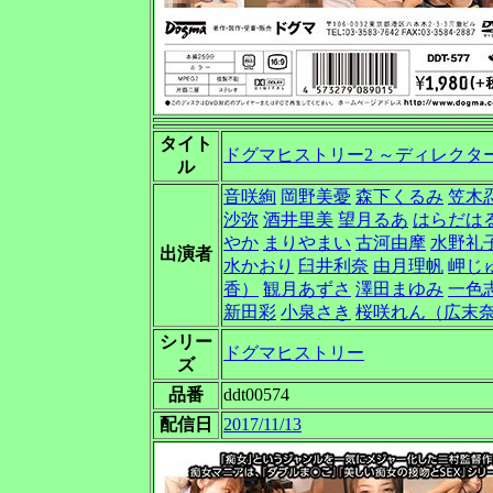
タイト
ドグマヒストリー2 ～ディレクター
ル
音咲絢
岡野美憂
森下くるみ
笠木
沙弥
酒井里美
望月るあ
はらだは
やか
まりやまい
古河由摩
水野礼
出演者
水かおり
臼井利奈
由月理帆
岬じ
香）
観月あずさ
澤田まゆみ
一色
新田彩
小泉さき
桜咲れん（広末
シリー
ドグマヒストリー
ズ
品番
ddt00574
配信日
2017/11/13