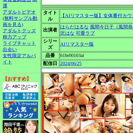
運
アダルトビデオ
タイト
【AIリマスター版】女体番付カウ
(無料サンプル動
ル
画を見る)
はらだはるな
風間今日子（風間恭
出演者
アダルトグッズ
沢はな
可愛ラブ
精力アップ
シリー
ライブチャット
AIリマスター版
ズ
出会い
品番
61br00103ai
女性限定アルバ
イト
配信日
2024/06/25
【おすすめ】