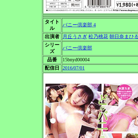
タイト
バニー倶楽部 4
ル
出演者
月丘うさぎ
松乃桃花
朝日奈まひ
シリー
バニー倶楽部
ズ
品番
15bnyd00004
配信日
2016/07/01