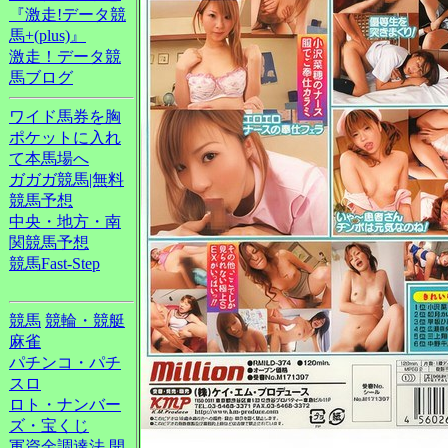
『激走!データ競
馬+(plus)』
激走！データ競
馬ブログ
ワイド馬券を胸
ポケットに入れ
て本馬場へ
ガガガ競馬|無料
競馬予想
中央・地方・南
関競馬予想
競馬Fast-Step
競馬
競輪・競艇
麻雀
パチンコ・パチ
スロ
ロト・ナンバー
ズ・宝くじ
軍資金調達法
開