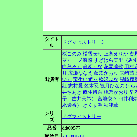
タイト
ドグマヒストリー3
ル
桜このみ
松雪せり
上条えりか
杏
葵）
一ノ瀬悠
すぎはら美里（み
白鳥るり
高瀬りな
花園凛歌
田村
月
広瀬ななえ
藤森かおり
矢崎茜
出演者
い）
宝生いずみ
松沢はな
黒崎扇
紅
志村愛
笠木忍
観月ひなの
はら
井ちあき
麻生留奈
桃乃かおり
早
子、吉井美希）
宮地奈々
臼井利
水優香）
きくま聖
秋津薫
シリー
ドグマヒストリー
ズ
品番
ddt00577
配信日
2018/01/14