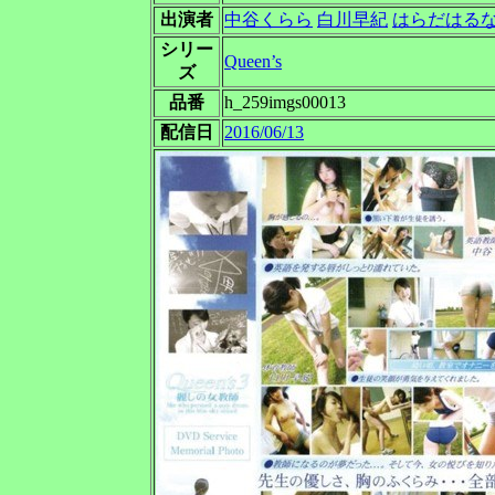
出演者
中谷くらら
白川早紀
はらだはる
シリー
Queen’s
ズ
品番
h_259imgs00013
配信日
2016/06/13