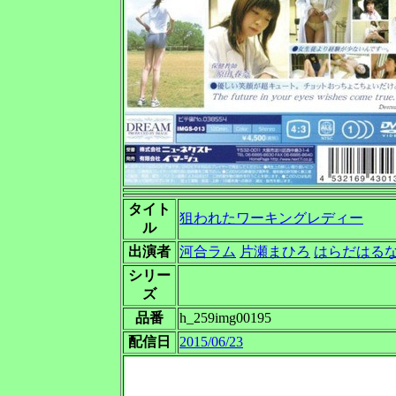
タイト
狙われたワーキングレディー
ル
出演者
河合ラム
片瀬まひろ
はらだはる
シリー
ズ
品番
h_259img00195
配信日
2015/06/23