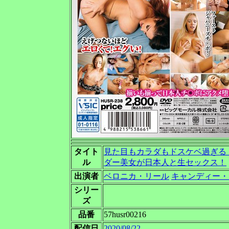
タイト
見た目もカラダもドスケベ過ぎる
ル
ダー美女が日本人と生セックス！
出演者
ベロニカ・リール
キャンディー・
シリー
ズ
品番
57husr00216
配信日
2020/08/22