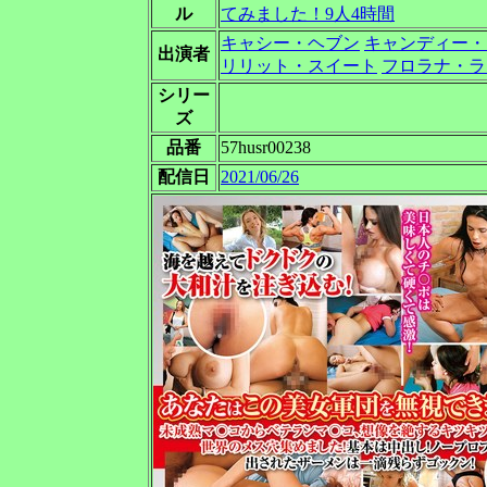
ル
てみました！9人4時間
キャシー・ヘブン
キャンディー・
出演者
リリット・スイート
フロラナ・ラ
シリー
ズ
品番
57husr00238
配信日
2021/06/26