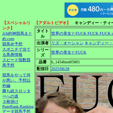
【スペシャルリ
【アダルトビデオ】
キャンディー・ティ
ンク】
タイト
2ch的神競馬まと
世界の美女とFUCK FUCK FUCK can
ル
め.com
出演者
リズ・オーシャン
キャンディー・
競馬＠予想
スポニチで当て
シリー
世界の美女とFUCK
る馬券情報
ズ
スピード指数競
品番
h_1454hust05801
馬予想
配信日
2025/06/28
競馬をやって何
が悪い。予想以
外編
勝ち組スロッタ
ーへの道
３枚掛け
PageRank-Ranking
データ競馬予想