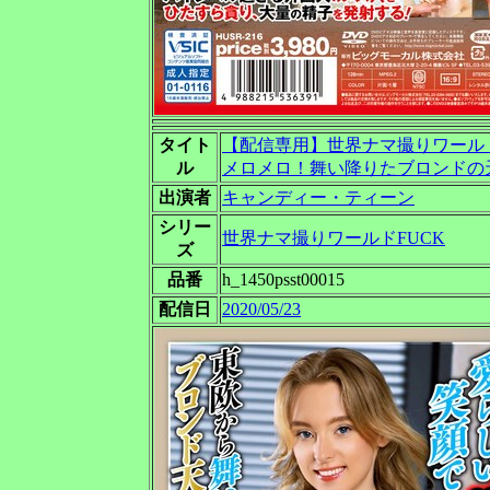
タイト
【配信専用】世界ナマ撮りワールド
ル
メロメロ！舞い降りたブロンドの
出演者
キャンディー・ティーン
シリー
世界ナマ撮りワールドFUCK
ズ
品番
h_1450psst00015
配信日
2020/05/23