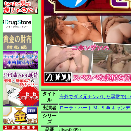
タイト
海外でダメ元ナンパした尋常では
ル
出演者
ローラ・ハート
Mia Split
キャンデ
シリー
ズ
品番
divas00090