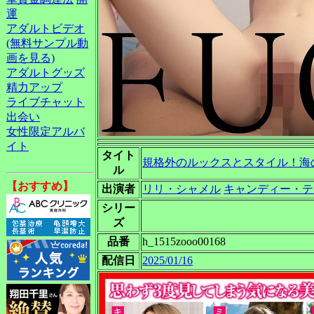
運
アダルトビデオ
(無料サンプル動
画を見る)
アダルトグッズ
精力アップ
ライブチャット
出会い
女性限定アルバ
イト
タイト
規格外のルックスとスタイル！海
ル
【おすすめ】
出演者
リリ・シャメル
キャンディー・テ
シリー
ズ
品番
h_1515zooo00168
配信日
2025/01/16