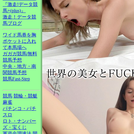
『激走!データ競
馬+(plus)』
激走！データ競
馬ブログ
ワイド馬券を胸
ポケットに入れ
て本馬場へ
ガガガ競馬|無料
競馬予想
中央・地方・南
関競馬予想
競馬Fast-Step
競馬
競輪・競艇
麻雀
パチンコ・パチ
スロ
ロト・ナンバー
ズ・宝くじ
軍資金調達法
開