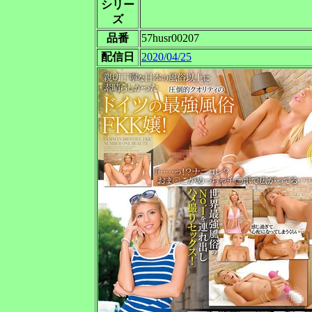
シリー
ズ
品番
57husr00207
配信日
2020/04/25