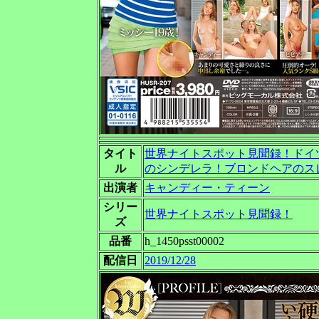
タイト
世界ナイトスポット見聞録！ドイ
ル
のシンデレラ！ブロンドヘアのスレ
出演者
キャンディー・ティーン
シリー
世界ナイトスポット見聞録！
ズ
品番
h_1450psst00002
配信日
2019/12/28