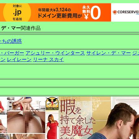
・デ・マー
関連作品
たちの誘惑
・バーガー
アシュリー・ウインタース
サイレン・デ・マー
ジ
ーン
レイレーン
リーナ スカイ