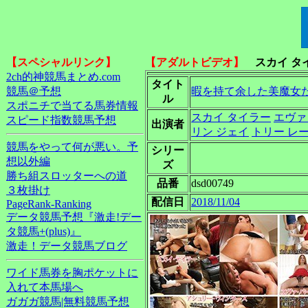
【スペシャルリンク】
【アダルトビデオ】
スカイ タ
2ch的神競馬まとめ.com
タイト
競馬＠予想
暇を持て余した美魔女
ル
スポニチで当てる馬券情報
スカイ タイラー
エヴァ
スピード指数競馬予想
出演者
リン ジェイ
トリー レ
競馬をやって何が悪い。予
シリー
想以外編
ズ
勝ち組スロッターへの道
品番
dsd00749
３枚掛け
配信日
2018/11/04
PageRank-Ranking
データ競馬予想『激走!デー
タ競馬+(plus)』
激走！データ競馬ブログ
ワイド馬券を胸ポケットに
入れて本馬場へ
ガガガ競馬|無料競馬予想