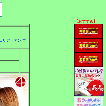
【おすすめ】
ュリア・アン
ブ