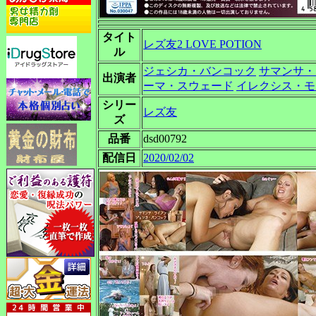
タイト
レズ友2 LOVE POTION
ル
ジェシカ・バンコック
サマンサ・
出演者
ーマ・スウェード
イレクシス・モ
シリー
レズ友
ズ
品番
dsd00792
配信日
2020/02/02