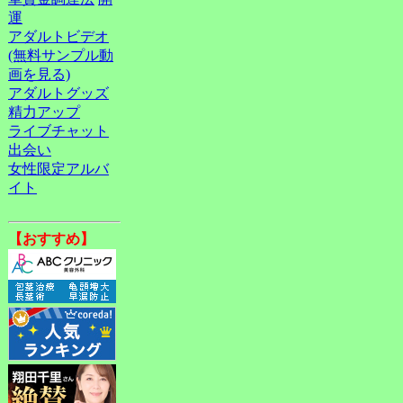
運
アダルトビデオ
(無料サンプル動
画を見る)
アダルトグッズ
精力アップ
ライブチャット
出会い
女性限定アルバ
イト
【おすすめ】