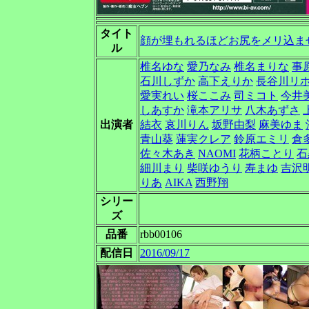
タイト
顔が埋もれるほどお尻をメリ込ませ
ル
椎名ゆな
愛乃なみ
椎名まりな
事
石川しずか
高下えりか
長谷川リ
愛実れい
桜ここみ
司ミコト
今井
しあすか
滝本アリサ
八木あずさ
出演者
結衣
哀川りん
坂野由梨
麻美ゆま
青山葵
蓮実クレア
鈴原エミリ
倉
佐々木あき
NAOMI
花柄ことり
石
細川まり
柴咲ゆうり
寿まゆ
吉沢
りあ
AIKA
西野翔
シリー
ズ
品番
rbb00106
配信日
2016/09/17