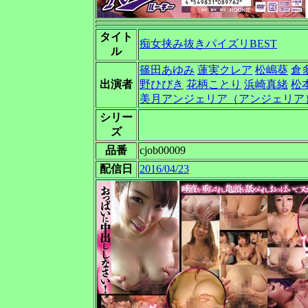
タイト
痴女挟み抜きパイズリBEST
ル
篠田あゆみ
蓮実クレア
松嶋葵
倉
出演者
野ひびき
花柄ことり
浜崎真緒
松
美月アンジェリア（アンジェリア
シリー
ズ
品番
cjob00009
配信日
2016/04/23