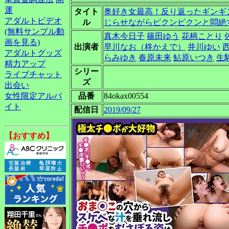
運
タイト
奥好き女最高！反り返ったギンギ
アダルトビデオ
ル
じらせながらピクンピクンと悶絶
(無料サンプル動
真木今日子
篠田ゆう
花柄ことり
画を見る)
出演者
早川なお（柊かえで）
井川ゆい
アダルトグッズ
らみゆき
春原未来
鮎原いつき
生
精力アップ
シリー
ライブチャット
ズ
出会い
女性限定アルバ
品番
84okax00554
イト
配信日
2019/09/27
【おすすめ】