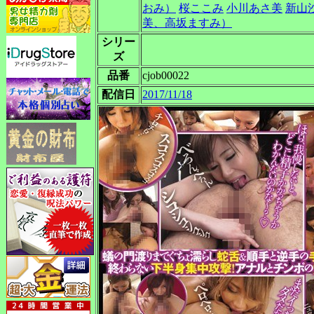
おみ）
桜ここみ
小川あさ美
新山
美、高坂ますみ）
シリー
ズ
品番
cjob00022
配信日
2017/11/18