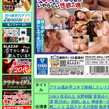
タイト
アナル舐め手コキで射精したいと
ル
AIKA
吹石れな
水野朝陽
里美ゆり
凛
西川ゆい
花咲いあん
神波多一
出演者
柄ことり
立花さや
北川杏樹
鳥井