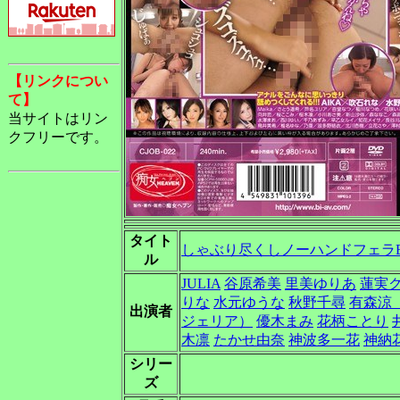
【リンクについ
て】
当サイトはリン
クフリーです。
タイト
しゃぶり尽くしノーハンドフェラB
ル
JULIA
谷原希美
里美ゆりあ
蓮実
りな
水元ゆうな
秋野千尋
有森涼
出演者
ジェリア）
優木まみ
花柄ことり
木凛
たかせ由奈
神波多一花
神納
シリー
ズ