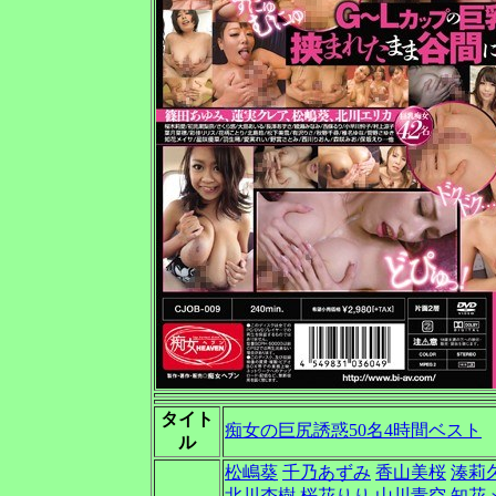
タイト
痴女の巨尻誘惑50名4時間ベスト
ル
松嶋葵
千乃あずみ
香山美桜
湊莉
北川杏樹
桜花りり
山川青空
知花