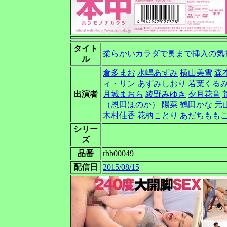
タイト
柔らかいカラダで奥まで挿入の気持
ル
倉多まお
水嶋あずみ
横山美雪
森
ィ・リン
あずみしおり
若葉くる
出演者
月城まおら
綾野みゆき
夕月花音
（恩田ほのか）
陽菜
鶴田かな
元
木村佳香
花柄ことり
あだちもも
シリー
ズ
品番
rbb00049
配信日
2015/08/15