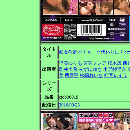
タイト
痴女教師がチョーク代わりにチ○
ル
里美ゆりあ
蓮実クレア
桜木凛
西
出演者
鳥井美希
みずほゆき
小野紗里奈
美
西野翔
松嶋れいな
紅音レイラ
シリー
ズ
品番
cjob00019
配信日
2016/09/23