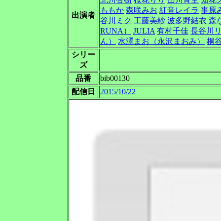
ももか
森咲みお
紅音レイラ
事原
出演者
谷川ミク
工藤美紗
波多野結衣
森
RUNA）
JULIA
有村千佳
長谷川
ん）
水澤まお（永沢まおみ）
桐
シリー
ズ
品番
bib00130
配信日
2015/10/22