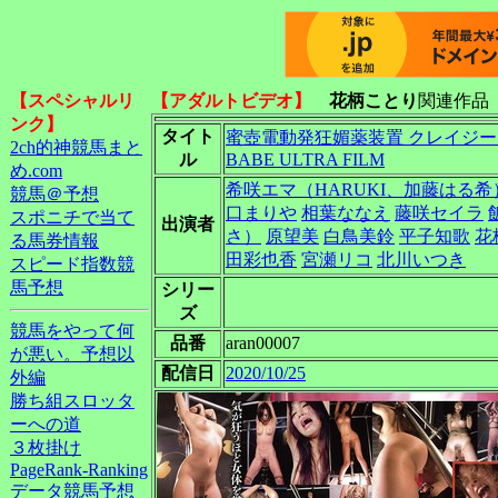
【スペシャルリ
【アダルトビデオ】
花柄ことり
関連作品
ンク】
タイト
蜜壺電動発狂媚薬装置 クレイジー・
2ch的神競馬まと
ル
BABE ULTRA FILM
め.com
希咲エマ（HARUKI、加藤はる希
競馬＠予想
口まりや
相葉ななえ
藤咲セイラ
スポニチで当て
出演者
さ）
原望美
白鳥美鈴
平子知歌
花
る馬券情報
田彩也香
宮瀬リコ
北川いつき
スピード指数競
馬予想
シリー
ズ
競馬をやって何
品番
aran00007
が悪い。予想以
配信日
2020/10/25
外編
勝ち組スロッタ
ーへの道
３枚掛け
PageRank-Ranking
データ競馬予想