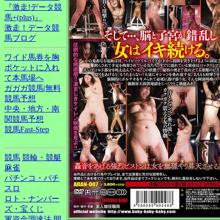
『激走!データ競
馬+(plus)』
激走！データ競
馬ブログ
ワイド馬券を胸
ポケットに入れ
て本馬場へ
ガガガ競馬|無料
競馬予想
中央・地方・南
関競馬予想
競馬Fast-Step
競馬
競輪・競艇
麻雀
パチンコ・パチ
スロ
ロト・ナンバー
ズ・宝くじ
軍資金調達法
開