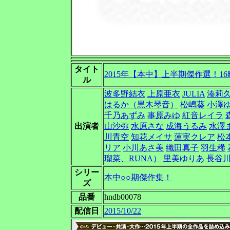
タイト
2015年【本中】上半期傑作選！16時
ル
波多野結衣
上原亜衣
JULIA
湊莉
はるか（黒木琴音）
松嶋葵
小澤
千乃あずみ
事原みゆ
紅音レイラ
出演者
山沙弥
水原さな
成海うるみ
水澤
川青空
知花メイサ
蓮実クレア
松
リア
小川あさ美
織田真子
羽生稀
瑠菜、RUNA）
里美ゆりあ
長谷
シリー
本中○○期傑作集！
ズ
品番
hndb00078
配信日
2015/10/22