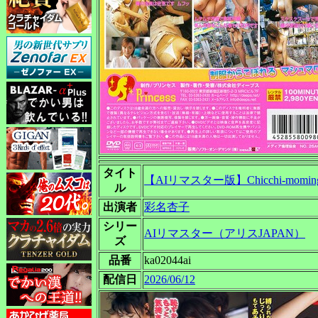
タイト
【AIリマスター版】Chicchi-momi
ル
出演者
彩名杏子
シリー
AIリマスター（アリスJAPAN）
ズ
品番
ka02044ai
配信日
2026/06/12