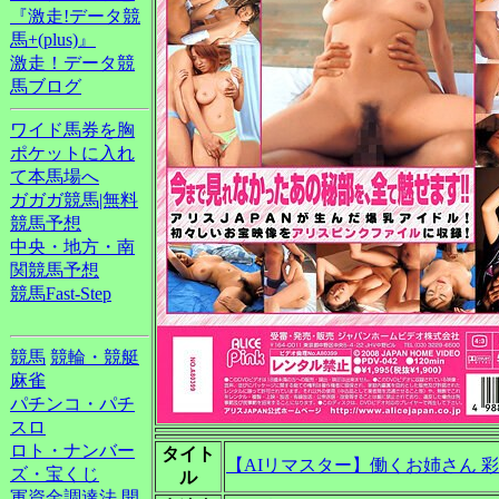
『激走!データ競
馬+(plus)』
激走！データ競
馬ブログ
ワイド馬券を胸
ポケットに入れ
て本馬場へ
ガガガ競馬|無料
競馬予想
中央・地方・南
関競馬予想
競馬Fast-Step
競馬
競輪・競艇
麻雀
パチンコ・パチ
スロ
ロト・ナンバー
タイト
【AIリマスター】働くお姉さん 
ズ・宝くじ
ル
軍資金調達法
開