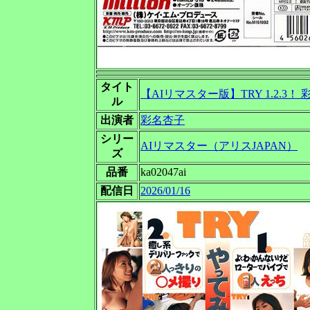
タイト
【AIリマスター版】TRY 1.2.3！
ル
出演者
彩名杏子
シリー
AIリマスター（アリスJAPAN）
ズ
品番
ka02047ai
配信日
2026/01/16