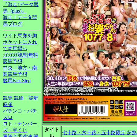
『激走!データ競
馬+(plus)』
激走！データ競
馬ブログ
ワイド馬券を胸
ポケットに入れ
て本馬場へ
ガガガ競馬|無料
競馬予想
中央・地方・南
関競馬予想
競馬Fast-Step
競馬
競輪・競艇
麻雀
パチンコ・パチ
スロ
ロト・ナンバー
タイト
ズ・宝くじ
七十路・六十路・五十路限定 超熟お
ル
軍資金調達法
開