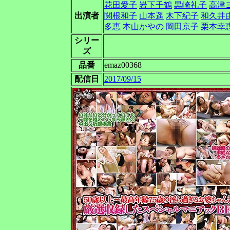
花田愛子
岩下千鶴
黒崎礼子
高津
出演者
関根和子
山本遥
木下紀子
和久井
多恵
本山かやの
岡田京子
栗本幸
シリー
ズ
品番
emaz00368
配信日
2017/09/15