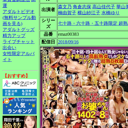
運
森文乃
角倉志保
高山佳代子
華山
出演者
アダルトビデオ
楠由賀子
横山紗江子
水橋ゆり
(無料サンプル動
シリー
七十路・六十路・五十路限定 超
画を見る)
ズ
アダルトグッズ
品番
emaz00383
精力アップ
ライブチャット
配信日
2018/09/16
出会い
女性限定アルバ
イト
【おすすめ】