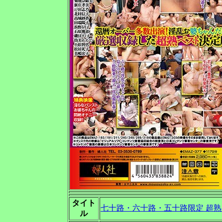
タイト
七十路・六十路・五十路限定 超
ル