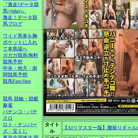
『激走!データ競
馬+(plus)』
激走！データ競
馬ブログ
ワイド馬券を胸
ポケットに入れ
て本馬場へ
ガガガ競馬|無料
競馬予想
中央・地方・南
関競馬予想
競馬Fast-Step
競馬
競輪・競艇
麻雀
パチンコ・パチ
スロ
ロト・ナンバー
タイト
【AIリマスター版】腰振りギャ
ズ・宝くじ
ル
軍資金調達法
開