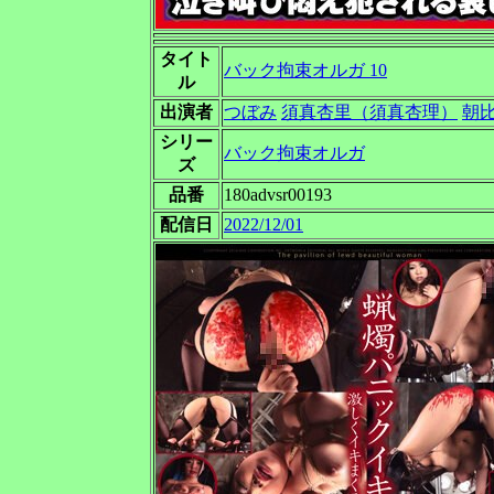
タイト
バック拘束オルガ 10
ル
出演者
つぼみ
須真杏里（須真杏理）
朝
シリー
バック拘束オルガ
ズ
品番
180advsr00193
配信日
2022/12/01