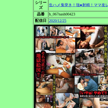
シリー
生ハメ鬼突き！強●射精！ママ友
ズ
品番
h_067nash00423
配信日
2020/12/25