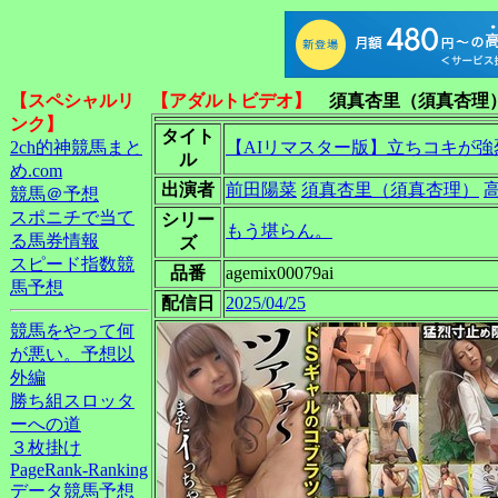
【スペシャルリ
【アダルトビデオ】
須真杏里（須真杏理
ンク】
タイト
2ch的神競馬まと
【AIリマスター版】立ちコキが
ル
め.com
出演者
前田陽菜
須真杏里（須真杏理）
競馬＠予想
スポニチで当て
シリー
もう堪らん。
る馬券情報
ズ
スピード指数競
品番
agemix00079ai
馬予想
配信日
2025/04/25
競馬をやって何
が悪い。予想以
外編
勝ち組スロッタ
ーへの道
３枚掛け
PageRank-Ranking
データ競馬予想