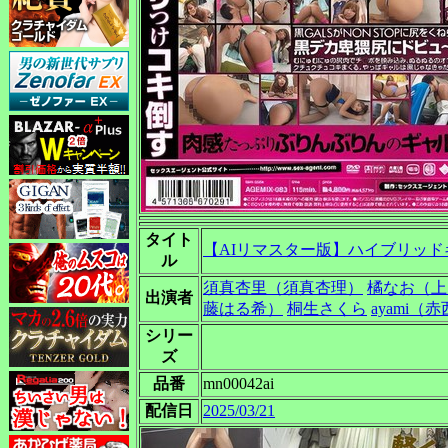
タイト
【AIリマスター版】ハイブリッ
ル
須真杏里（須真杏理）
橘なお（上
出演者
藤はる希）
桐生さくら
ayami
シリー
ズ
品番
mn00042ai
配信日
2025/03/21