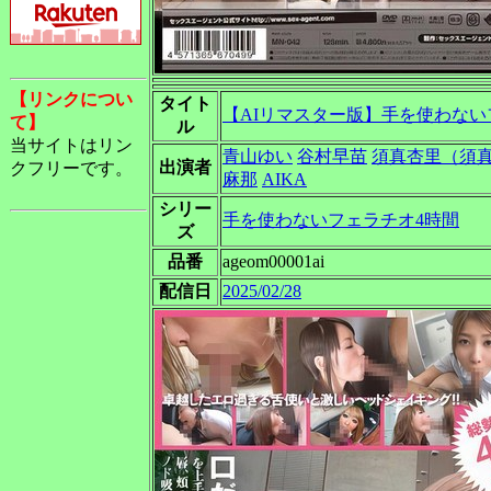
【リンクについ
タイト
【AIリマスター版】手を使わない
て】
ル
当サイトはリン
青山ゆい
谷村早苗
須真杏里（須
出演者
クフリーです。
麻那
AIKA
シリー
手を使わないフェラチオ4時間
ズ
品番
ageom00001ai
配信日
2025/02/28