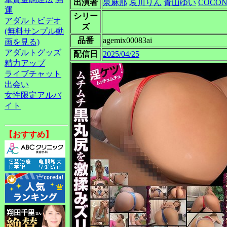
出演者
泉麻那
哀川りん
青山ゆい
COCO
運
シリー
アダルトビデオ
ズ
(無料サンプル動
品番
agemix00083ai
画を見る)
アダルトグッズ
配信日
2025/04/25
精力アップ
ライブチャット
出会い
女性限定アルバ
イト
【おすすめ】