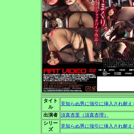
タイト
見知らぬ男に強引に挿入され耐え
ル
出演者
須真杏里（須真杏理）
シリー
見知らぬ男に強引に挿入され耐え
ズ