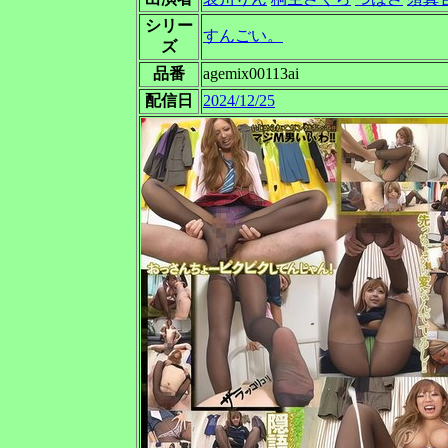
シリー
すんごい。
ズ
品番
agemix00113ai
配信日
2024/12/25