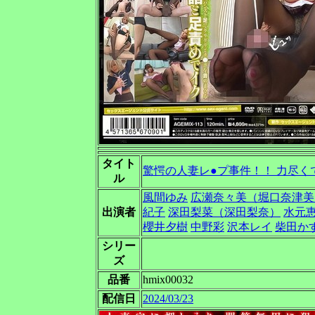
タイト
驚愕の人妻レ●プ事件！！ 力尽くで
ル
風間ゆみ
広瀬奈々美（堀口奈津美
出演者
紀子
深田梨菜（深田梨奈）
水元
櫻井夕樹
中野彩
沢本レイ
柴田か
シリー
ズ
品番
hmix00032
配信日
2024/03/23