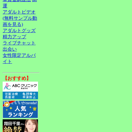
運
アダルトビデオ
(無料サンプル動
画を見る)
アダルトグッズ
精力アップ
ライブチャット
出会い
女性限定アルバ
イト
【おすすめ】