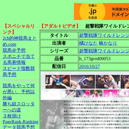
【スペシャルリ
【アダルトビデオ】
超撃戦隊ワイルドレ
ンク】
タイトル
超撃戦隊ワイルドレンジ
2ch的神競馬まと
出演者
橘ひなた
椿かなり
め.com
競馬＠予想
シリーズ
超撃戦隊ワイルドレン
スポニチで当て
品番
h_173gvrd00053
る馬券情報
配信日
2016/10/27
スピード指数競
馬予想
競馬をやって何
が悪い。予想以
外編
勝ち組スロッタ
ーへの道
３枚掛け
PageRank-Ranking
データ競馬予想