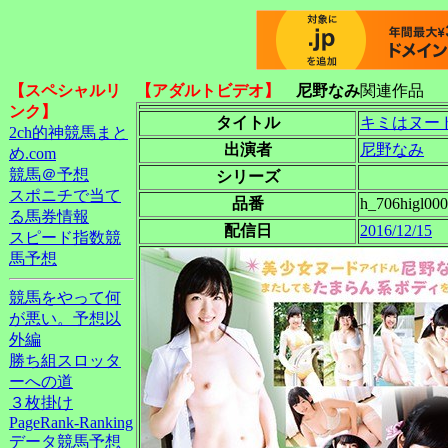
【スペシャルリ
【アダルトビデオ】
尼野なみ
関連作品
ンク】
タイトル
キミはヌー
2ch的神競馬まと
出演者
尼野なみ
め.com
競馬＠予想
シリーズ
スポニチで当て
品番
h_706higl00
る馬券情報
配信日
2016/12/15
スピード指数競
馬予想
競馬をやって何
が悪い。予想以
外編
勝ち組スロッタ
ーへの道
３枚掛け
PageRank-Ranking
データ競馬予想