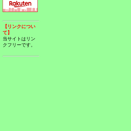
【リンクについ
て】
当サイトはリン
クフリーです。