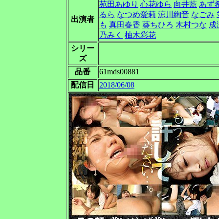
苑田あゆり
心花ゆら
向井藍
あず
るら
なつめ愛莉
涼川絢音
なごみ
出演者
も
真田春香
葵ちひろ
木村つな
成
乃みく
柚木彩花
シリー
ズ
品番
61mds00881
配信日
2018/06/08