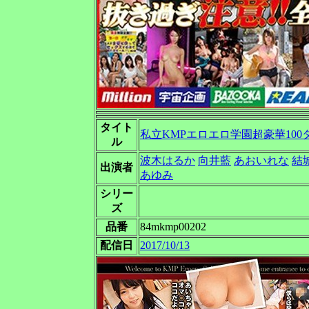
タイト
私立KMPエロエロ学園超豪華100タ
ル
波木はるか
向井藍
あおいれな
結
出演者
あゆみ
シリー
ズ
品番
84mkmp00202
配信日
2017/10/13