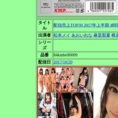
タイト
配信売上TOP30 2017年上半期 4時
ル
出演者
松本メイ
あおいれな
麻里梨夏
椎
シリー
ズ
品番
84kmbe00009
配信日
2017/10/20