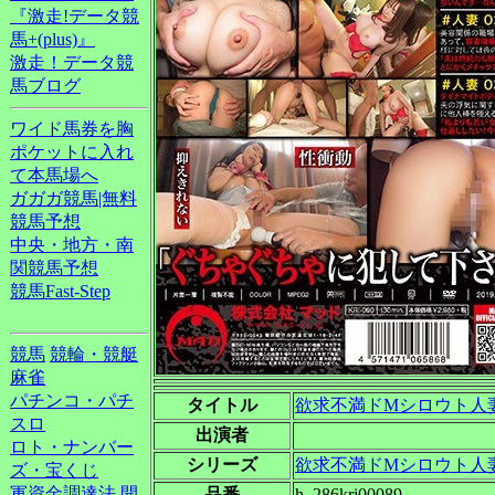
『激走!データ競
馬+(plus)』
激走！データ競
馬ブログ
ワイド馬券を胸
ポケットに入れ
て本馬場へ
ガガガ競馬|無料
競馬予想
中央・地方・南
関競馬予想
競馬Fast-Step
競馬
競輪・競艇
麻雀
パチンコ・パチ
タイトル
欲求不満ドMシロウト人妻
スロ
出演者
ロト・ナンバー
シリーズ
欲求不満ドMシロウト人
ズ・宝くじ
軍資金調達法
開
品番
h_286kri00089