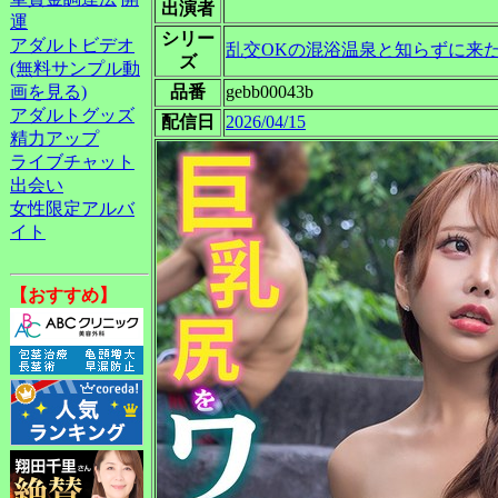
出演者
運
シリー
アダルトビデオ
乱交OKの混浴温泉と知らずに来
ズ
(無料サンプル動
画を見る)
品番
gebb00043b
アダルトグッズ
配信日
2026/04/15
精力アップ
ライブチャット
出会い
女性限定アルバ
イト
【おすすめ】