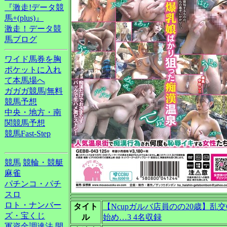
『激走!データ競
馬+(plus)』
激走！データ競
馬ブログ
ワイド馬券を胸
ポケットに入れ
て本馬場へ
ガガガ競馬|無料
競馬予想
中央・地方・南
関競馬予想
競馬Fast-Step
競馬
競輪・競艇
麻雀
パチンコ・パチ
スロ
ロト・ナンバー
タイト
【Ncupガルバ店員のの20歳】
ズ・宝くじ
ル
始め…3 4名収録
軍資金調達法
開