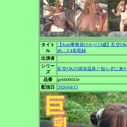
タイト
【Jcup事務員ひかり23歳】乱
ル
め…3 4名収録
出演者
シリー
乱交OKの混浴温泉と知らずに来
ズ
品番
gebb00043e
配信日
2026/04/15