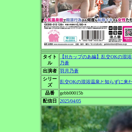
タイト
【Hカップのあ編】乱交OKの混
ル
乃蒼
出演者
羽月乃蒼
シリー
乱交OKの混浴温泉と知らずに来
ズ
品番
gebb00015b
配信日
2025/04/05