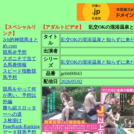
【スペシャルリ
【アダルトビデオ】
乱交OKの混浴温泉
ンク】
タイト
2ch的神競馬まと
乱交OKの混浴温泉と知らずに来た
ル
め.com
出演者
競馬＠予想
スポニチで当て
シリー
乱交OKの混浴温泉と知らずに来
る馬券情報
ズ
スピード指数競
品番
gebb00043
馬予想
配信日
2026/05/02
競馬をやって何
が悪い。予想以
外編
勝ち組スロッタ
ーへの道
３枚掛け
PageRank-Ranking
データ競馬予想