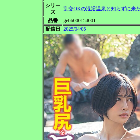
シリー
乱交OKの混浴温泉と知らずに来
ズ
品番
gebb00015d001
配信日
2025/04/05