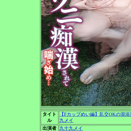
タイト
【Fカップめい編】乱交OKの混浴
ル
九メイ
出演者
九十九メイ