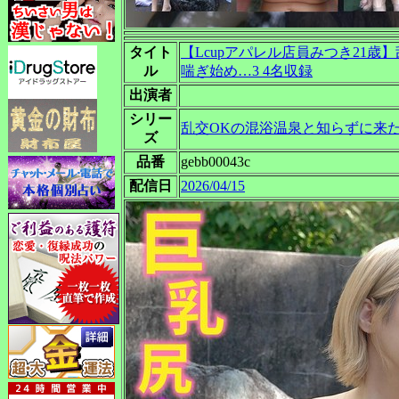
タイト
【Lcupアパレル店員みつき21
ル
喘ぎ始め…3 4名収録
出演者
シリー
乱交OKの混浴温泉と知らずに来
ズ
品番
gebb00043c
配信日
2026/04/15