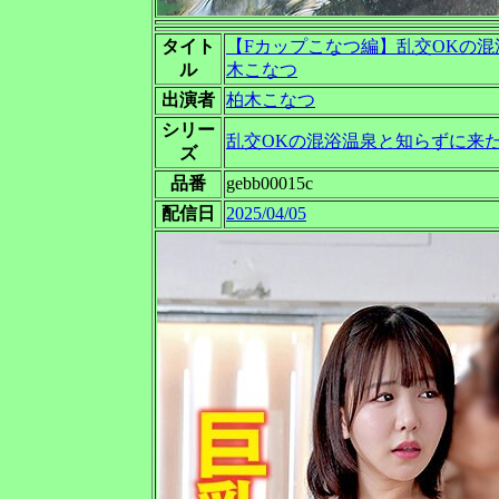
タイト
【Fカップこなつ編】乱交OKの混
ル
木こなつ
出演者
柏木こなつ
シリー
乱交OKの混浴温泉と知らずに来
ズ
品番
gebb00015c
配信日
2025/04/05