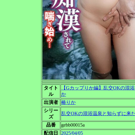
タイト
【Gカップりか編】乱交OKの混
ル
か
出演者
椿りか
シリー
乱交OKの混浴温泉と知らずに来
ズ
品番
gebb00015a
配信日
2025/04/05