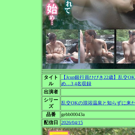
タイト
【Jcup銀行員ひびき22歳】乱
ル
め…3 4名収録
出演者
シリー
乱交OKの混浴温泉と知らずに来
ズ
品番
gebb00043a
配信日
2026/04/15