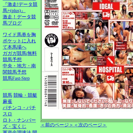
『激走!データ競
馬+(plus)』
激走！データ競
馬ブログ
ワイド馬券を胸
ポケットに入れ
て本馬場へ
ガガガ競馬|無料
競馬予想
中央・地方・南
関競馬予想
競馬Fast-Step
競馬
競輪・競艇
麻雀
パチンコ・パチ
スロ
ロト・ナンバー
＜前のページ＞
＜次のページ＞
ズ・宝くじ
軍資金調達法
開