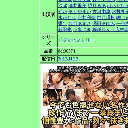
沙弥
酒井里美
望月るあ
はらだは
やか
まりやまい
古河由摩
水野礼
出演者
水かおり
臼井利奈
由月理帆
岬じ
香）
観月あずさ
澤田まゆみ
一色
新田彩
小泉さき
桜咲れん（広末
シリー
ドグマヒストリー
ズ
品番
ddt00574
配信日
2017/11/13