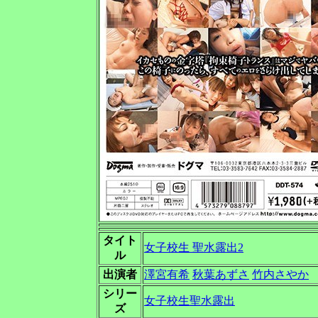
タイト
女子校生 聖水露出2
ル
出演者
澤宮有希
秋葉あずさ
竹内さやか
シリー
女子校生聖水露出
ズ