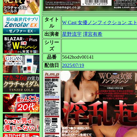
タイト
W Cast 女優ノンフィクション 
ル
出演者
星野流宇
澤宮有希
シリー
ズ
品番
5642hodv00141
配信日
2025/07/19