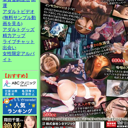
運
アダルトビデオ
(無料サンプル動
画を見る)
アダルトグッズ
精力アップ
ライブチャット
出会い
女性限定アルバ
イト
【おすすめ】