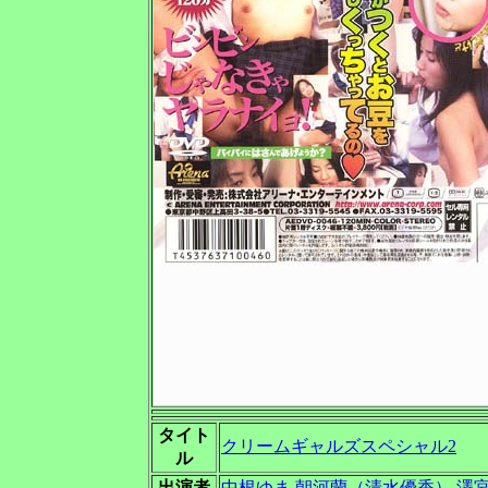
タイト
クリームギャルズスペシャル2
ル
出演者
中根ゆま
朝河蘭（清水優香）
澤