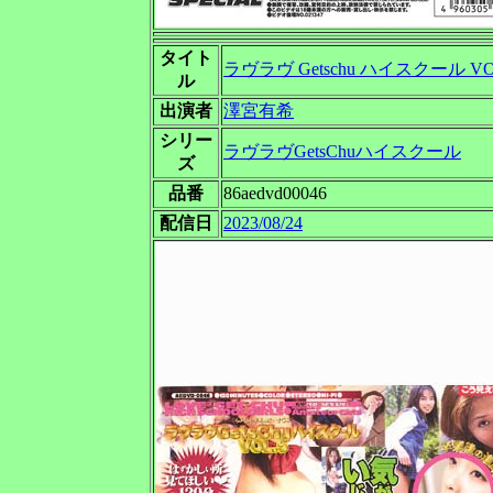
タイト
ラヴラヴ Getschu ハイスクール VO
ル
出演者
澤宮有希
シリー
ラヴラヴGetsChuハイスクール
ズ
品番
86aedvd00046
配信日
2023/08/24