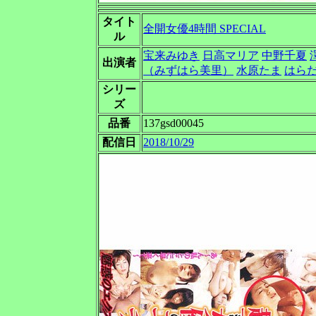
タイト
全開女優4時間 SPECIAL
ル
宝来みゆき
日高マリア
中野千夏
出演者
（みずはら美里）
水原たま
はら
シリー
ズ
品番
137gsd00045
配信日
2018/10/29