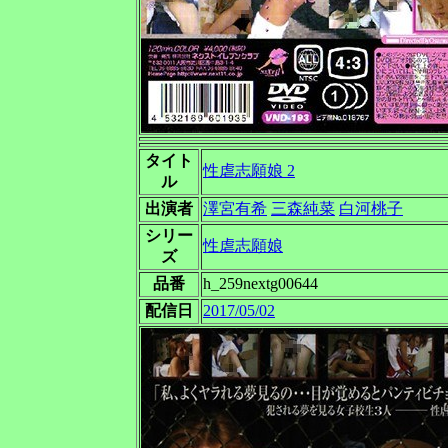
タイト
性虐志願娘 2
ル
出演者
澤宮有希
三森純菜
白河桃子
シリー
性虐志願娘
ズ
品番
h_259nextg00644
配信日
2017/05/02