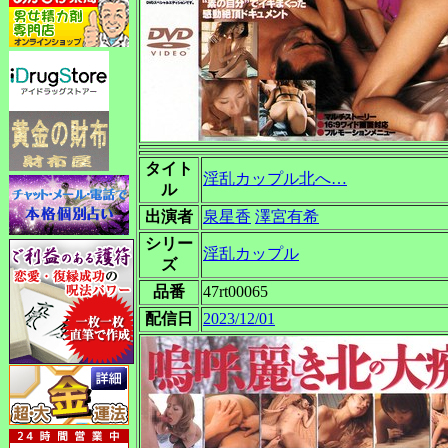
タイト
淫乱カップル北へ…
ル
出演者
泉星香
澤宮有希
シリー
淫乱カップル
ズ
品番
47rt00065
配信日
2023/12/01