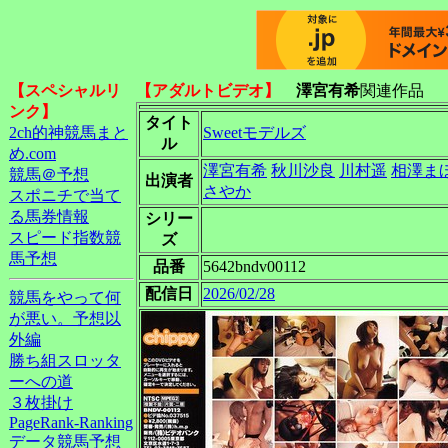
【スペシャルリ
【アダルトビデオ】
澤宮有希
関連作品
ンク】
タイト
2ch的神競馬まと
Sweetモデルズ
ル
め.com
澤宮有希
秋川沙良
川村遥
相澤ま
競馬＠予想
出演者
さやか
スポニチで当て
る馬券情報
シリー
スピード指数競
ズ
馬予想
品番
5642bndv00112
配信日
2026/02/28
競馬をやって何
が悪い。予想以
外編
勝ち組スロッタ
ーへの道
３枚掛け
PageRank-Ranking
データ競馬予想