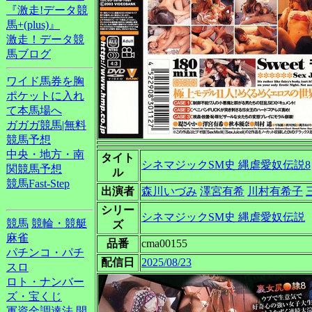
『激走!データ競
馬+(plus)』
激走！データ競
馬ブログ
ワイド馬券を胸
ポケットに入れ
て本馬場へ
ガガガ競馬|無料
競馬予想
中央・地方・南
タイト
シネマジックSM史 縄虐愛奴伝説8
関競馬予想
ル
競馬Fast-Step
出演者
森川いづみ
澤宮有希
川村有希子
シリー
シネマジックSM史 縄虐愛奴伝説
競馬
競輪・競艇
ズ
麻雀
品番
cma00155
パチンコ・パチ
配信日
2025/08/23
スロ
ロト・ナンバー
ズ・宝くじ
軍資金調達法
開