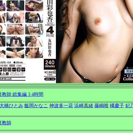
師 総集編 3 4時間
大橋ひとみ
飯岡かなこ
神波多一花
浜崎真緒
藤嶋唯
橘慶子
妃
庭教師