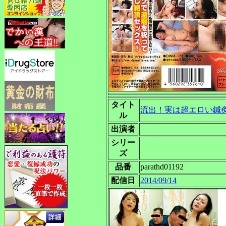
タイト
流出！実は超エロい鍼
ル
出演者
シリー
ズ
品番
parathd01192
配信日
2014/09/14