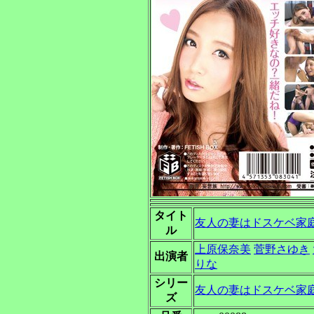
タイト
友人の妻はドスケベ家庭教
ル
上原保奈美
菅野さゆき
出演者
りな
シリー
友人の妻はドスケベ家
ズ