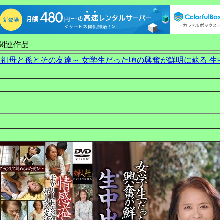
関連作品
～祖母と孫とその友達～ 女学生だった頃の興奮が鮮明に蘇る 