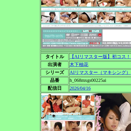
タイトル
【AIリマスター版】初コス！
出演者
木下柚花
シリーズ
AIリマスター（マキシング）
品番
h_068mxgs00225ai
配信日
2026/04/16