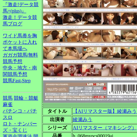
『激走!データ競
馬+(plus)』
激走！データ競
馬ブログ
ワイド馬券を胸
ポケットに入れ
て本馬場へ
ガガガ競馬|無料
競馬予想
中央・地方・南
関競馬予想
競馬Fast-Step
競馬
競輪・競艇
麻雀
パチンコ・パチ
タイトル
【AIリマスター版】綾瀬みう
スロ
出演者
綾瀬みう
ロト・ナンバー
シリーズ
AIリマスター（マキシング）
ズ・宝くじ
品番
h_068mxpcs00019ai
軍資金調達法
開