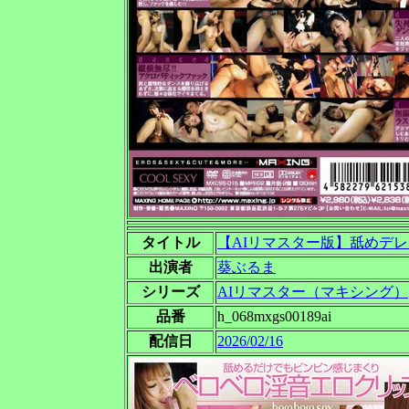
タイトル
【AIリマスター版】舐めデレ
出演者
葵ぶるま
シリーズ
AIリマスター（マキシング）
品番
h_068mxgs00189ai
配信日
2026/02/16