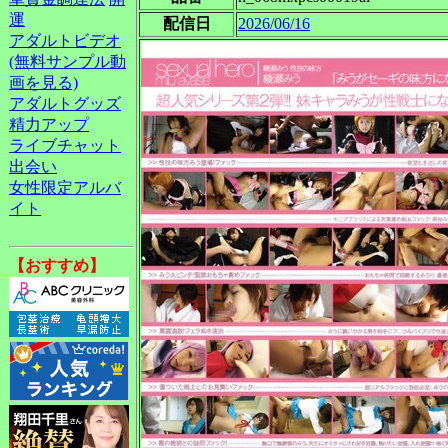
運
配信日
2026/06/16
アダルトビデオ
(無料サンプル動
画を見る)
アダルトグッズ
精力アップ
ライブチャット
出会い
女性限定アルバ
イト
【おすすめ】