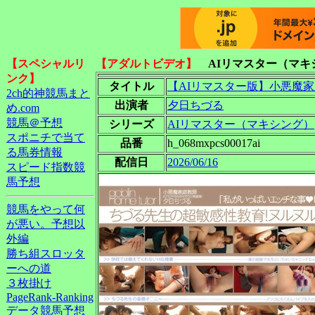
【スペシャルリ
【アダルトビデオ】
AIリマスター（マキ
ンク】
タイトル
【AIリマスター版】小悪魔家
2ch的神競馬まと
出演者
夕日ちづる
め.com
競馬＠予想
シリーズ
AIリマスター（マキシング）
スポニチで当て
品番
h_068mxpcs00017ai
る馬券情報
配信日
2026/06/16
スピード指数競
馬予想
競馬をやって何
が悪い。予想以
外編
勝ち組スロッタ
ーへの道
３枚掛け
PageRank-Ranking
データ競馬予想