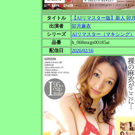
タイトル
【AIリマスター版】新人 卯
出演者
卯月麻衣
シリーズ
AIリマスター（マキシング）
品番
h_068mxgs00185ai
配信日
2026/02/16