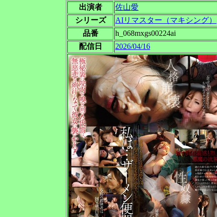
出演者
佐山愛
シリーズ
AIリマスター（マキシング）
品番
h_068mxgs00224ai
配信日
2026/04/16