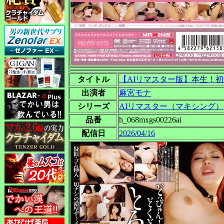
タイトル
【AIリマスター版】本生！初
出演者
麻宮モナ
シリーズ
AIリマスター（マキシング）
品番
h_068mxgs00226ai
配信日
2026/04/16