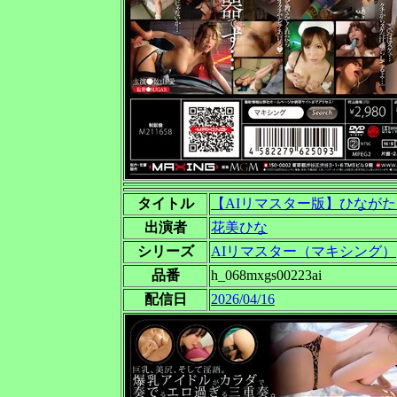
タイトル
【AIリマスター版】ひなが
出演者
花美ひな
シリーズ
AIリマスター（マキシング）
品番
h_068mxgs00223ai
配信日
2026/04/16