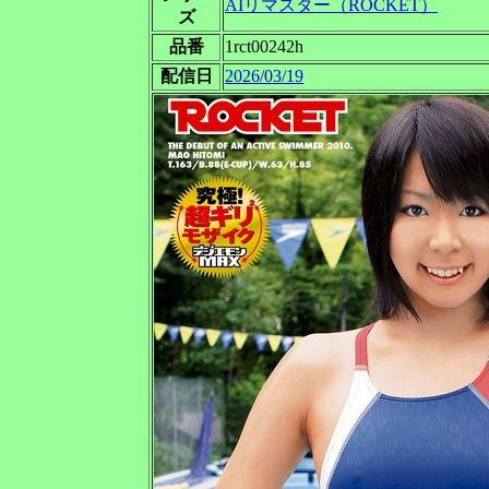
AIリマスター（ROCKET）
ズ
品番
1rct00242h
配信日
2026/03/19