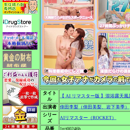
タイト
【 AI リマスター版 】混浴露天
ル
出演者
倖田李梨（倖田美梨、岩下美季）
シリー
AIリマスター（ROCKET）
ズ
品番
1rct00246h