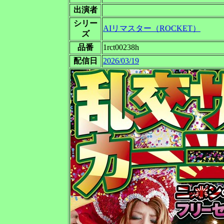
出演者
シリー
AIリマスター（ROCKET）
ズ
品番
1rct00238h
配信日
2026/03/19