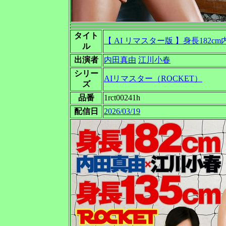
タイト
【 AI リマスター版 】身長182
ル
出演者
内田真由
江川小春
シリー
AIリマスター（ROCKET）
ズ
品番
1rct00241h
配信日
2026/03/19