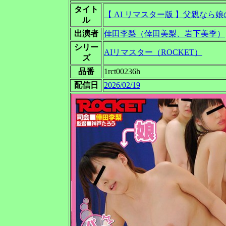
タイト
【 AI リマスター版 】父親な
ル
出演者
倖田李梨（倖田美梨、岩下美季）
シリー
AIリマスター（ROCKET）
ズ
品番
1rct00236h
配信日
2026/02/19