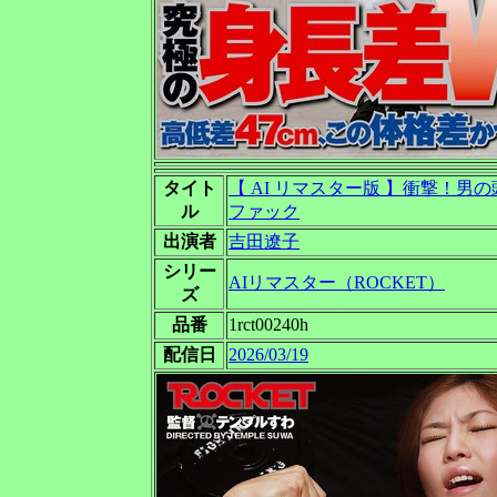
タイト
【 AI リマスター版 】衝撃！
ル
ファック
出演者
吉田遼子
シリー
AIリマスター（ROCKET）
ズ
品番
1rct00240h
配信日
2026/03/19