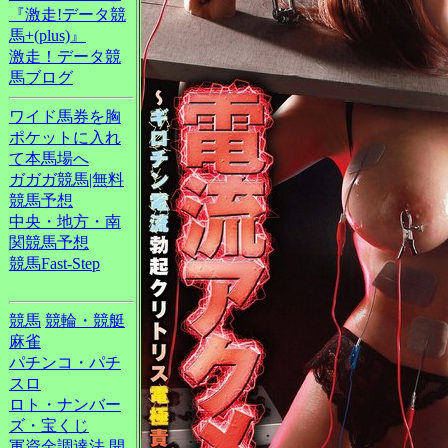
『激走!データ競
馬+(plus)』
激走！データ競
馬ブログ
ワイド馬券を胸
ポケットに入れ
て本馬場へ
ガガガ競馬|無料
競馬予想
中央・地方・南
関競馬予想
競馬Fast-Step
競馬
競輪・競艇
麻雀
パチンコ・パチ
スロ
ロト・ナンバー
ズ・宝くじ
軍資金調達法
開