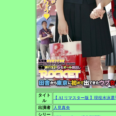
タイト
【 AI リマスター版 】現役水泳
ル
出演者
人見真央
シリー