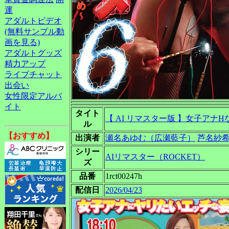
運
アダルトビデオ
(無料サンプル動
画を見る)
アダルトグッズ
精力アップ
ライブチャット
出会い
女性限定アルバ
イト
タイト
【 AI リマスター版 】女子アナH
ル
【おすすめ】
出演者
瀬名あゆむ（広瀬藍子）
芦名紗
シリー
AIリマスター（ROCKET）
ズ
品番
1rct00247h
配信日
2026/04/23