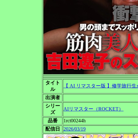
タイト
【 AI リマスター版 】修学旅
ル
出演者
シリー
AIリマスター（ROCKET）
ズ
品番
1rct00244h
配信日
2026/03/19