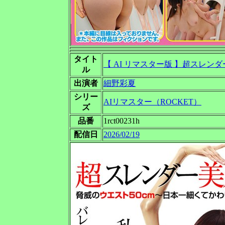
タイト
【 AI リマスター版 】超スレン
ル
出演者
細野彩夏
シリー
AIリマスター（ROCKET）
ズ
品番
1rct00231h
配信日
2026/02/19