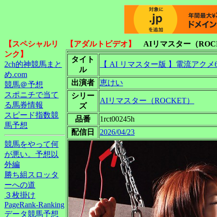
【スペシャルリ
【アダルトビデオ】
AIリマスター（ROC
ンク】
タイト
2ch的神競馬まと
【 AI リマスター版 】電流アクメ
ル
め.com
出演者
恵けい
競馬＠予想
スポニチで当て
シリー
AIリマスター（ROCKET）
る馬券情報
ズ
スピード指数競
品番
1rct00245h
馬予想
配信日
2026/04/23
競馬をやって何
が悪い。予想以
外編
勝ち組スロッタ
ーへの道
３枚掛け
PageRank-Ranking
データ競馬予想